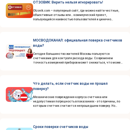
ОТЗОВИК: Верить нельзя игнорировать!
Otzovik.com – популярный сайт, где можно найти честные,
объективные отзывы или… коммерческий проект,
пользующийся наивностью пользователей и цинично
«стригущий» компании? Ответ однозначный: коммерческий
проект! Разглядеть, что «Отзовик» переполнен заказными
отзывами...
МОСВОДОКАНАЛ: официальная поверка счетчиков
воды?
Сегодня большинство жителей Москвы пользуются
счетчиками для контроля расхода воды. Со временем
точность измерений приборов может снижаться, что может
привести к переплатам или недоплатам за потребленную
воду. Поверка счетчика воды — это процедура, которая
позволяет проверить точность измерений водосчетчика…
Что делать, если счетчик воды не прошел
поверку?
Механические повреждения корпуса счетчика или
недопустимая погрешность в показаниях - это причины, по
которым счетчик считается непрошедшем поверку. Но
независимо от причины, по которой ваш счетчик воды не
прошел проверку...
Сроки поверки счетчиков воды