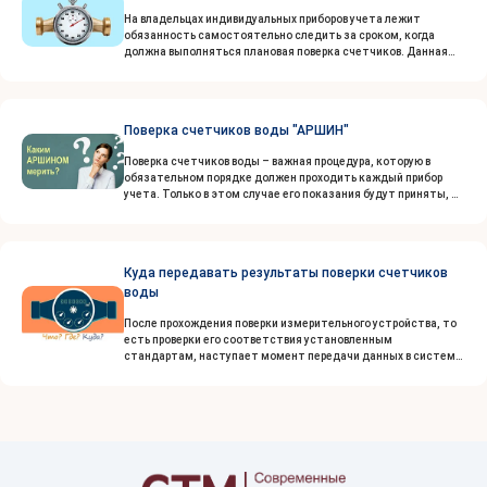
На владельцах индивидуальных приборов учета лежит
обязанность самостоятельно следить за сроком, когда
должна выполняться плановая поверка счетчиков. Данная
обязанность закреплена на законодательном уровне. При
этом особых сложностей здесь нет...
Поверка счетчиков воды "АРШИН"
Поверка счетчиков воды – важная процедура, которую в
обязательном порядке должен проходить каждый прибор
учета. Только в этом случае его показания будут приняты, и
вы сможете оплачивать за воду, которую действительно
истратили за месяц. Если оставить счетчики без поверки...
Куда передавать результаты поверки счетчиков
воды
После прохождения поверки измерительного устройства, то
есть проверки его соответствия установленным
стандартам, наступает момент передачи данных в систему
АРШИН. Эта система управляет базой данных всех
поверенных измерительных приборов...