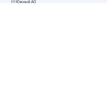
Южный АО
Производим поверку в Московской
области
Балашиха
Долгопрудный
Королев
Красногорск
Люберцы
Мытищи
Одинцово