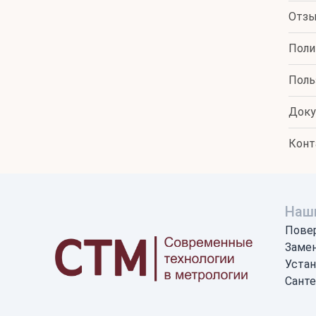
Отз
Поли
Поль
Док
Конт
Наши
Пове
Замен
Устан
Санте