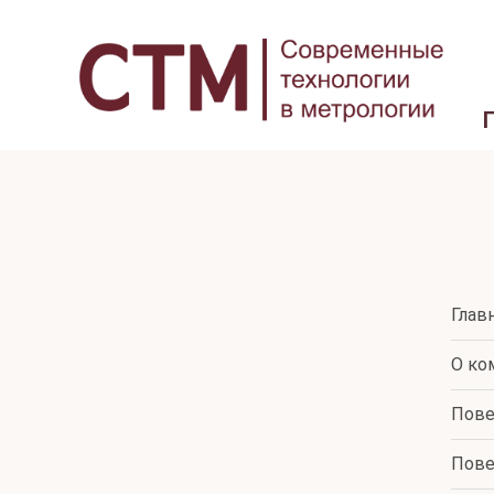
Глав
О ко
Пове
Пове