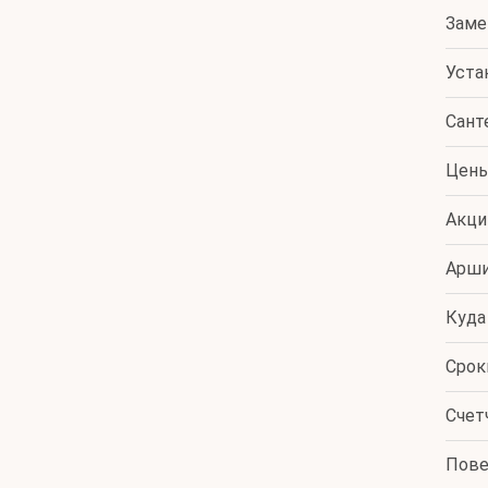
Заме
Уста
Сант
Цен
Акци
Арш
Куда
Срок
Счет
Пове