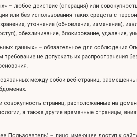
ых» – любое действие (операция) или совокупност
ии или без использования таких средств с персо
хранение, уточнение (обновление, изменение), изв
оступ), обезличивание, блокирование, удаление, 
альных данных» – обязательное для соблюдения О
 требование не допускать их распространения бе
основания.
ь связанных между собой веб-страниц, размещенны
убдоменах.
ли совокупность страниц, расположенные на доме
ологии, а также другие временные страницы, вни
лее Пользователь) – лицо, имеющее доступ к сайт