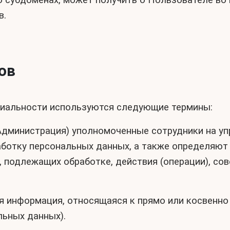
го субдоменах, может получить о Пользователе во
в.
ов
циальности используются следующие термины:
е Администрация) уполномоченные сотрудники на у
ботку персональных данных, а также определяют
, подлежащих обработке, действия (операции), с
ая информация, относящаяся к прямо или косвенн
льных данных).