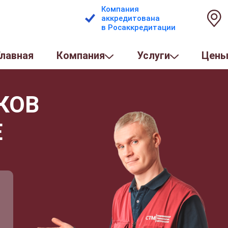
Компания
аккредитована
в Росаккредитации
Главная
Компания
Услуги
Цен
КОВ
Е