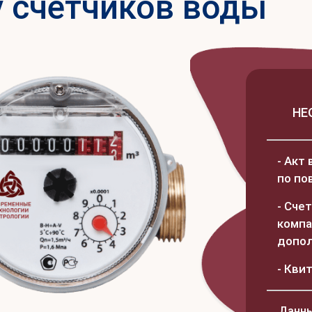
у счетчиков воды
НЕ
- Акт
по по
- Сче
компа
допол
- Кви
Данны